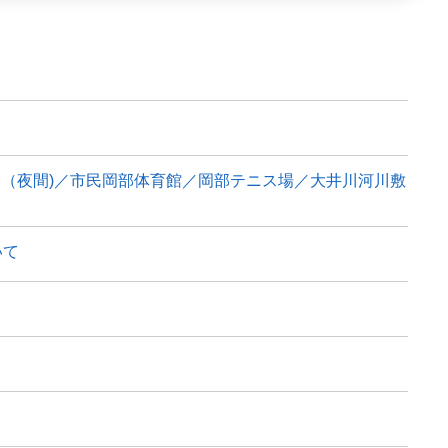
設（夜間)／市民岡部体育館／岡部テニス場／大井川河川敷
いて